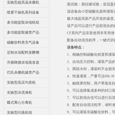
实验型超高温杀菌机
面试验：易拉罐试验；皇冠盖
该设备由小型碳酸化器和灌装
喷雾干燥机系列设备
极大地提高新产品开发的速度
多功能提取浓缩机组
该产品可以进行产品前混合的
多功能提取罐类产品
CF系列产品安装使用非常简
配备自动清洗程序，一键式切
碳酸饮料类充气设备
设备特点：
定制水浴配料发酵槽
1、精确控制碳酸化程度和灌
2、自动压力控制，灌装产品
升膜降膜浓缩蒸发器
3、两段冷却，灌装时不会损
巴氏杀菌机罐类产品
4、快速灌装，产量可达60L/H
实验型高压均质机
5、触摸屏控制，用户界面友
6、可以选择集成多种的封口
实验型冰淇淋机
7、可以前混合也可以进行后
蝶式离心分离机
8、配有自动清洁程序，省时
9、可以灌装非碳酸化饮料，
实验型闪蒸机组