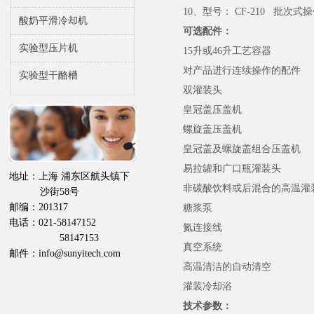
10、型号： CF-210 批次
酸奶平滑冷却机
可选配件：
实验型压片机
15升或46升工艺容器
对产品进行连续操作的配件
实验型干酪槽
双灌装头
皇冠盖压盖机
螺旋盖压盖机
皇冠盖及螺旋盖组合压盖机
易拉罐和广口瓶灌装头
地址：上海 浦东区航头镇下
非碳酸饮料或后混合的高温灌
沙街58号
邮编：201317
糖浆泵
电话：021-58147152
氮连接线
58147153
真空系统
邮件：info@sunyitech.com
高温清洁的自动清空
灌装冷却浴
技术参数：